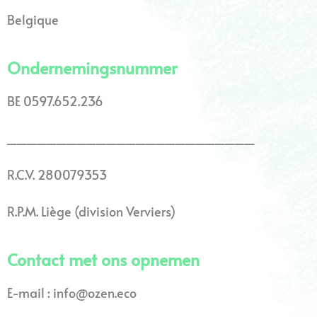
Belgique
Ondernemingsnummer
BE 0597.652.236
_________________________
R.C.V. 280079353
R.P.M. Liège (division Verviers)
Contact met ons opnemen
E-mail : info@ozen.eco