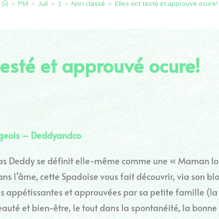
>
PM
>
Juil
>
1
>
Non classé
>
Elles ont testé et approuvé ocure!
 testé et approuvé ocure!
égeois – Deddyandco
as Deddy se définit elle-même comme une « Maman lou
ns l’âme, cette Spadoise vous fait découvrir, via son blo
es appétissantes et approuvées par sa petite famille (l
auté et bien-être, le tout dans la spontanéité, la bonne