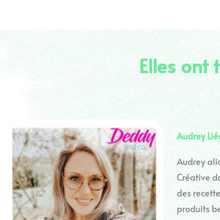
Elles ont
Audrey Li
Audrey ali
Créative da
des recett
produits be