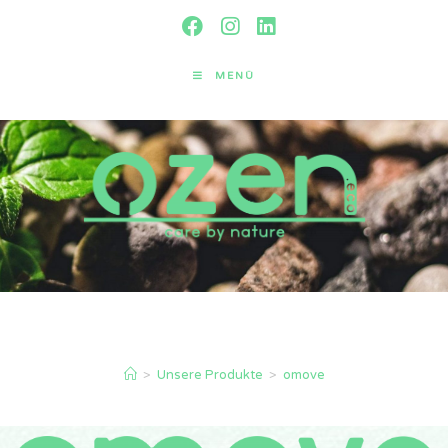
MENÜ
omove
>
Unsere Produkte
>
omove