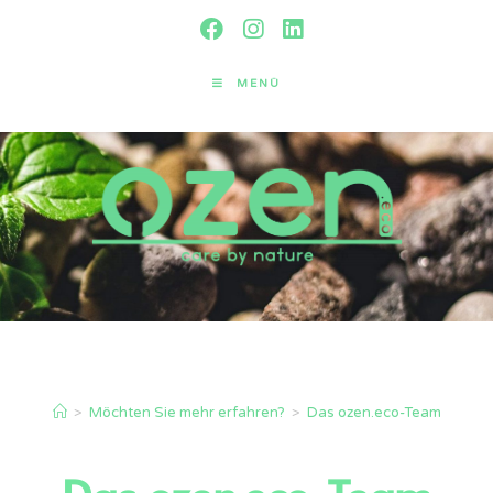
MENÜ
Das ozen.eco-Team
>
Möchten Sie mehr erfahren?
>
Das ozen.eco-Team