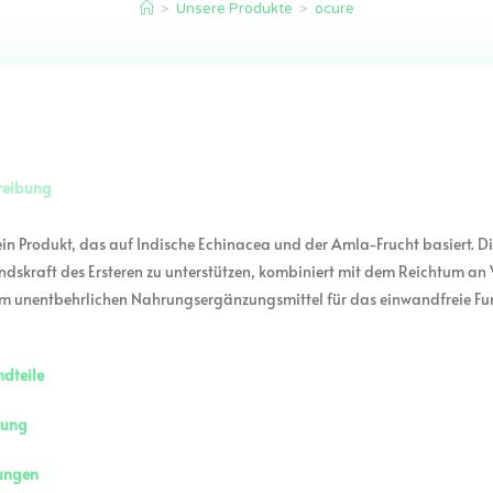
>
Unsere Produkte
>
ocure
reibung
 ein Produkt, das auf Indische Echinacea und der Amla-Frucht basiert. Di
dskraft des Ersteren zu unterstützen, kombiniert mit dem Reichtum an 
em unentbehrlichen Nahrungsergänzungsmittel für das einwandfreie Fu
dteile
rung
ungen