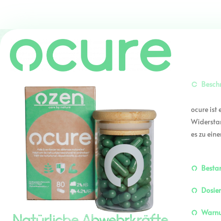
Besch
ocure ist
Widerstan
es zu ein
Bestan
Dosie
Warn