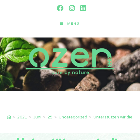
MENÜ
Blog
>
2021
>
Juni
>
25
>
Uncategorized
>
Unterstützen wir die P